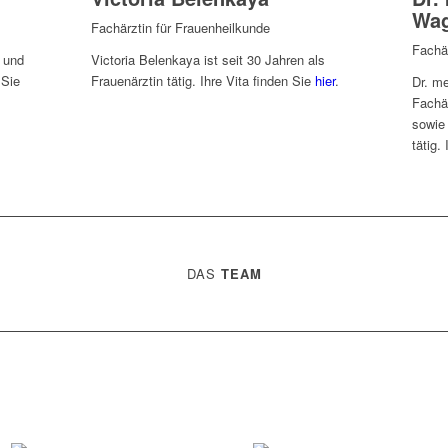
Wa
Fachärztin für Frauenheilkunde
Fachär
n und
Victoria Belenkaya ist seit 30 Jahren als
 Sie
Frauenärztin tätig. Ihre Vita finden Sie
hier
.
Dr. m
Fachär
sowie 
tätig.
DAS
TEAM